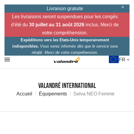
Livraison gratuite
Les livraisons seront suspendues pour les congés
d'été du
30 juillet au 31 août 2026
inclus. Merci de
votre compréhension.
Expéditions vers les Etats-Unis temporairement
indisponibles.
Vous serez informés dès que le service sera
rétabli. Merci de votre compréhension.
FR
Valandré International
Accueil
Équipements
Selva NEO Femme