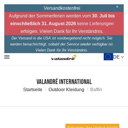
Versandkostenfrei
Aufgrund der Sommerferien werden vom
30. Juli bis
einschließlich 31. August 2026
keine Lieferungen
erfolgen. Vielen Dank für Ihr Verständnis.
Der Versand in die USA ist vorübergehend nicht möglich. Sie
werden benachrichtigt, sobald der Service wieder verfügbar ist.
Vielen Dank für Ihr Verständnis.
DE
Valandré International
Startseite
Outdoor Kleidung
Baffin
Solange der Vorrat reicht