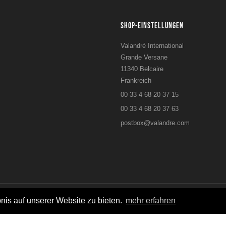
SHOP-EINSTELLUNGEN
Valandré International
Grande Versane
11340 Belcaire
Frankreich
00 33 4 68 20 37 15
00 33 4 68 20 37 63
postbox@valandre.com
nis auf unserer Website zu bieten.
mehr erfahren