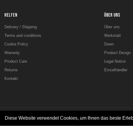
HELFEN
ÜBER UNS
Delivery / Shipping
Über uns
Terms and conditions
Werkstatt
Cookie Policy
Down
Warranty
Product Design
Product Care
Legal Notice
Returns
Einzelhändler
Kontakt
Diese Website verwendet Cookies, um Ihnen das beste Erleb
© 2026 - SARL Valandre