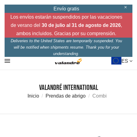
Envío gratis
Los envíos estarán suspendidos por las vacaciones
de verano del
30 de julio al 31 de agosto de 2026
,
ambos incluidos. Gracias por su comprensión.
Deliveries to the United States are temporarily suspended. You
will be notified when shipments resume. Thank you for your
understanding.
ES
Valandré International
Inicio
Prendas de abrigo
Combi