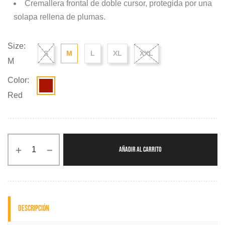
Cremallera frontal de doble cursor, protegida por una
solapa rellena de plumas.
Size:
S
M
L
XL
XXL
M
Color:
Red
AÑADIR AL CARRITO
Descripción