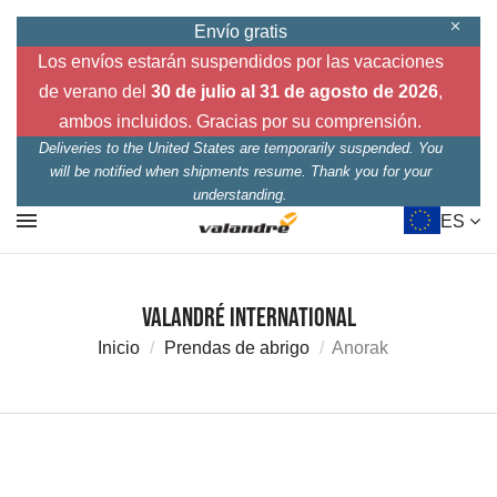
Envío gratis
Los envíos estarán suspendidos por las vacaciones
de verano del
30 de julio al 31 de agosto de 2026
,
ambos incluidos. Gracias por su comprensión.
Deliveries to the United States are temporarily suspended. You
will be notified when shipments resume. Thank you for your
understanding.
ES
Valandré International
Inicio
Prendas de abrigo
Anorak