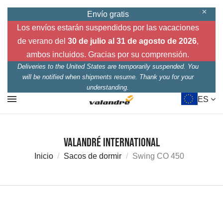
Envío gratis
Los envíos estarán suspendidos por las vacaciones
de verano del
30 de julio al 31 de agosto de 2026
,
ambos incluidos. Gracias por su comprensión.
Deliveries to the United States are temporarily suspended. You
will be notified when shipments resume. Thank you for your
understanding.
ES
Valandré International
Inicio
Sacos de dormir
Swing CO 450