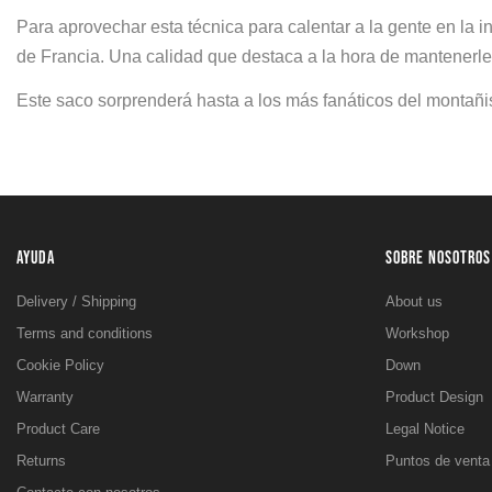
Para aprovechar esta técnica para calentar a la gente en la 
de Francia. Una calidad que destaca a la hora de mantenerle
Este saco sorprenderá hasta a los más fanáticos del montañ
AYUDA
SOBRE NOSOTROS
Delivery / Shipping
About us
Terms and conditions
Workshop
Cookie Policy
Down
Warranty
Product Design
Product Care
Legal Notice
Returns
Puntos de venta