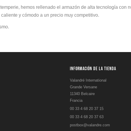
intemperie, hemos rellenado el armazón de alta tecnología con 
 caliente y cómodo a un precio muy competitivo.
ismo.
INFORMACIÓN DE LA TIENDA
Valandré International
Grande Versane
11340 Belcaire
Francia
00 33 4 68 20 37 15
00 33 4 68 20 37 63
postbox@valandre.com