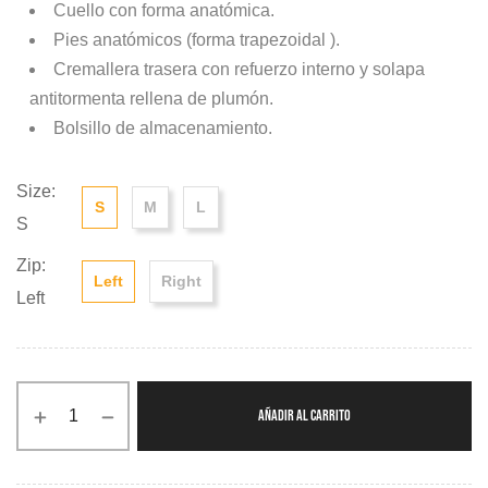
Cuello con forma anatómica.
Pies anatómicos (forma trapezoidal ).
Cremallera trasera con refuerzo interno y solapa
antitormenta rellena de plumón.
Bolsillo de almacenamiento.
Size:
S
M
L
S
Zip:
Left
Right
Left
AÑADIR AL CARRITO