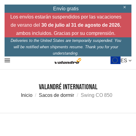
Envío gratis
Los envíos estarán suspendidos por las vacaciones
de verano del
30 de julio al 31 de agosto de 2026
,
ambos incluidos. Gracias por su comprensión.
Deliveries to the United States are temporarily suspended. You
will be notified when shipments resume. Thank you for your
understanding.
ES
Valandré International
Inicio
Sacos de dormir
Swing CO 850